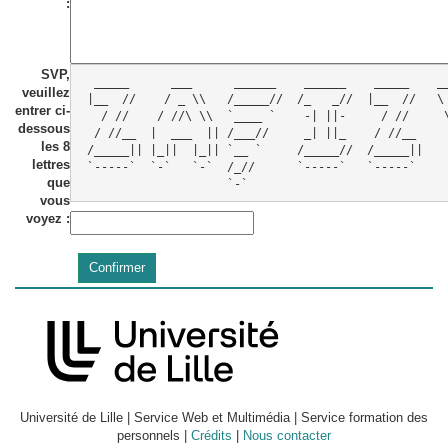
:
SVP,
  _____      ___      ______    ______    _____    __
veuillez
 |__  //    / _ \\   /_____//  /_   _//  |__  //   \ 
entrer ci-
   / //    / //\ \\  `____ `    -| ||-     / //     \
dessous
  / //__  |  ___  || /___//     _| ||_    / //__     
les 8
 /_____|| |_||  |_|| `__ `     /_____//  /_____||    
lettres
 `-----`  `-`   `-`  /_//      `-----`   `-----`     
que
vous
voyez :
Université de Lille | Service Web et Multimédia | Service formation des
personnels |
Crédits
|
Nous contacter